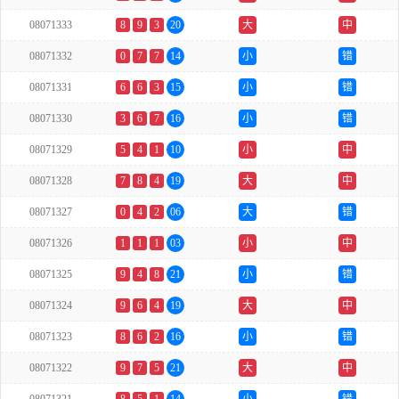
08071333
8
9
3
20
大
中
08071332
0
7
7
14
小
错
08071331
6
6
3
15
小
错
08071330
3
6
7
16
小
错
08071329
5
4
1
10
小
中
08071328
7
8
4
19
大
中
08071327
0
4
2
06
大
错
08071326
1
1
1
03
小
中
08071325
9
4
8
21
小
错
08071324
9
6
4
19
大
中
08071323
8
6
2
16
小
错
08071322
9
7
5
21
大
中