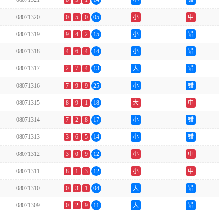
08071321
8
5
1
14
小
错
08071320
0
5
0
05
小
中
08071319
9
4
2
15
小
错
08071318
4
6
4
14
小
错
08071317
2
7
4
13
大
错
08071316
7
9
9
25
小
错
08071315
8
9
1
18
大
中
08071314
7
2
8
17
小
错
08071313
3
6
5
14
小
错
08071312
3
0
9
12
小
中
08071311
8
1
3
12
小
中
08071310
0
3
1
04
大
错
08071309
0
2
9
11
大
错