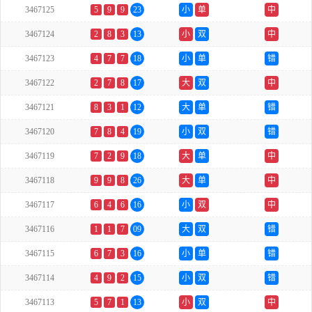
3467125
5
9
9
23
小
单
中
3467124
2
8
3
13
小
双
中
3467123
4
7
7
18
小
单
错
3467122
2
7
8
17
大
双
中
3467121
8
3
1
12
大
单
错
3467120
7
8
4
19
小
双
错
3467119
7
2
9
18
大
单
中
3467118
9
9
8
26
大
单
中
3467117
6
4
6
16
小
双
中
3467116
1
1
7
09
大
双
错
3467115
6
7
3
16
小
单
错
3467114
4
9
2
15
小
双
错
3467113
5
7
1
13
小
双
中