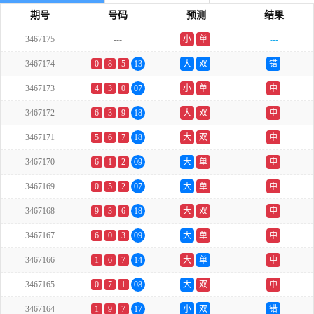
期号
号码
预测
结果
3467175
---
小
单
---
3467174
0
8
5
13
大
双
错
3467173
4
3
0
07
小
单
中
3467172
6
3
9
18
大
双
中
3467171
5
6
7
18
大
双
中
3467170
6
1
2
09
大
单
中
3467169
0
5
2
07
大
单
中
3467168
9
3
6
18
大
双
中
3467167
6
0
3
09
大
单
中
3467166
1
6
7
14
大
单
中
3467165
0
7
1
08
大
双
中
3467164
1
9
7
17
小
双
错