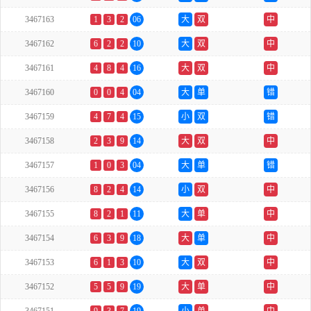
3467163
1
3
2
06
大
双
中
3467162
6
2
2
10
大
双
中
3467161
4
8
4
16
大
双
中
3467160
0
0
4
04
大
单
错
3467159
4
7
4
15
小
双
错
3467158
2
3
9
14
大
双
中
3467157
1
0
3
04
大
单
错
3467156
8
2
4
14
小
双
中
3467155
8
2
1
11
大
单
中
3467154
6
3
9
18
大
单
中
3467153
6
1
3
10
大
双
中
3467152
5
5
9
19
大
单
中