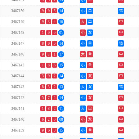
3467151
9
3
7
19
小
单
中
3467150
9
0
5
14
小
单
错
3467149
9
3
4
16
大
单
中
3467148
1
0
0
01
小
双
中
3467147
8
0
6
14
小
单
错
3467146
9
7
1
17
大
单
中
3467145
1
8
6
15
小
单
中
3467144
3
9
2
14
小
双
中
3467143
8
3
2
13
大
双
错
3467142
5
7
2
14
小
双
中
3467141
1
8
2
11
大
单
中
3467140
6
2
0
08
小
双
中
3467139
9
6
0
15
小
单
中