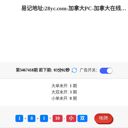
易记地址:28yc.com-加拿大PC-加拿大在线预测-加拿大PC走势-加拿大刮奖结果查询网
第
3467418
期 距下期:
03
分
02
秒
广告开关：
大单
未开:
1
期
大双
未开:
3
期
小单
未开:
8
期
1
8
1
10
小
双
咪牌
+
+
=
-