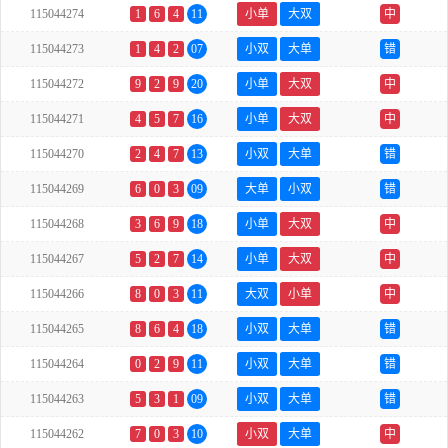
115044274
1
6
4
11
小单
大双
中
115044273
1
4
2
07
小双
大单
错
115044272
9
2
9
20
小单
大双
中
115044271
4
5
7
16
小单
大双
中
115044270
2
4
7
13
小双
大单
错
115044269
6
0
3
09
大单
小双
错
115044268
3
6
9
18
小单
大双
中
115044267
5
2
7
14
小单
大双
中
115044266
8
0
3
11
大双
小单
中
115044265
8
6
4
18
小双
大单
错
115044264
0
2
9
11
小双
大单
错
115044263
5
3
1
09
小双
大单
错
115044262
7
0
3
10
小双
大单
中