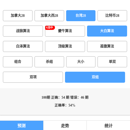
加拿大28
加拿大西28
台湾28
比特币28
战狼算法
夔牛算法
大白算法
白泽算法
顶级算法
孤傲算法
组合
杀组
大小
单双
双项
双组
100期 正确：54 期 错误：46 期
正确率：54%
预测
走势
统计