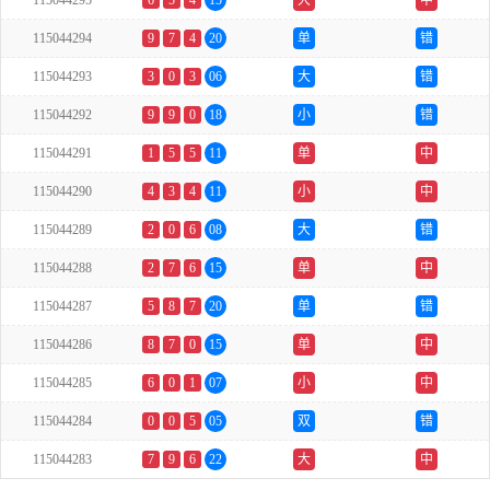
115044295
6
5
4
15
大
中
115044294
9
7
4
20
单
错
115044293
3
0
3
06
大
错
115044292
9
9
0
18
小
错
115044291
1
5
5
11
单
中
115044290
4
3
4
11
小
中
115044289
2
0
6
08
大
错
115044288
2
7
6
15
单
中
115044287
5
8
7
20
单
错
115044286
8
7
0
15
单
中
115044285
6
0
1
07
小
中
115044284
0
0
5
05
双
错
115044283
7
9
6
22
大
中