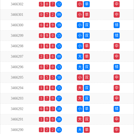
3466302
5
0
7
12
小
单
中
3466301
0
7
2
09
小
单
中
3466300
6
4
9
19
小
双
错
3466299
6
9
0
15
小
双
错
3466298
1
6
8
15
小
单
中
3466297
2
1
6
09
大
单
中
3466296
6
7
0
13
大
双
错
3466295
0
5
5
10
小
双
中
3466294
1
8
6
15
大
双
中
3466293
1
7
9
17
大
双
中
3466292
6
9
3
18
小
单
错
3466291
1
9
6
16
大
双
中
3466290
1
2
2
05
大
单
中