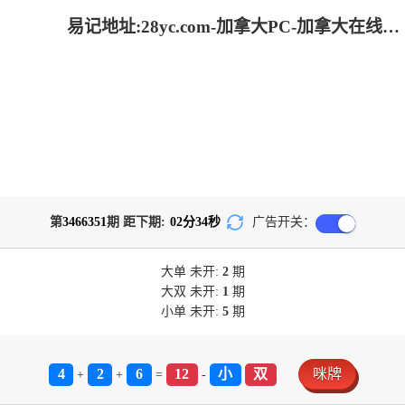
易记地址:28yc.com-加拿大PC-加拿大在线预测-加拿大PC走势-加拿大刮奖结果查询网
第
3466351
期 距下期:
02
分
34
秒
广告开关：
大单
未开:
2
期
大双
未开:
1
期
小单
未开:
5
期
4
2
6
12
小
双
咪牌
+
+
=
-