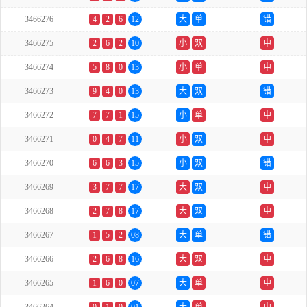
3466276
4
2
6
12
大
单
错
3466275
2
6
2
10
小
双
中
3466274
5
8
0
13
小
单
中
3466273
9
4
0
13
大
双
错
3466272
7
7
1
15
小
单
中
3466271
0
4
7
11
小
双
中
3466270
6
6
3
15
小
双
错
3466269
3
7
7
17
大
双
中
3466268
2
7
8
17
大
双
中
3466267
1
5
2
08
大
单
错
3466266
2
6
8
16
大
双
中
3466265
1
6
0
07
大
单
中