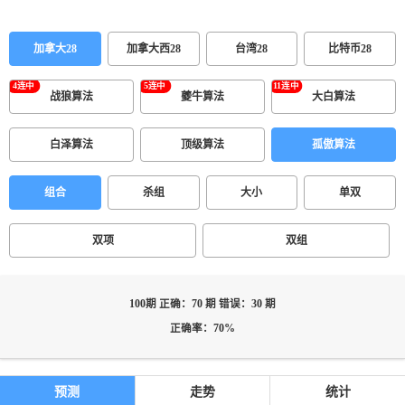
加拿大28
加拿大西28
台湾28
比特币28
战狼算法
夔牛算法
大白算法
白泽算法
顶级算法
孤傲算法
组合
杀组
大小
单双
双项
双组
100期 正确：70 期 错误：30 期
正确率：70%
预测
走势
统计