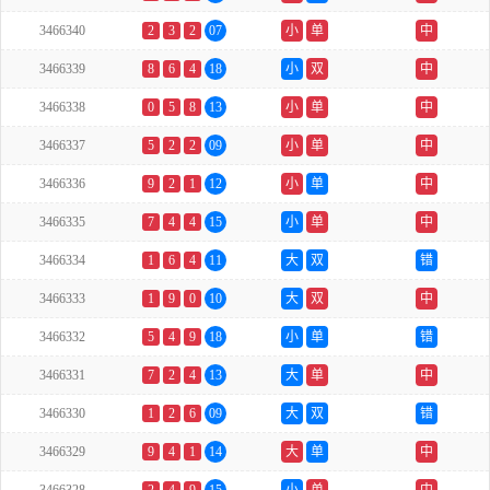
3466340
2
3
2
07
小
单
中
3466339
8
6
4
18
小
双
中
3466338
0
5
8
13
小
单
中
3466337
5
2
2
09
小
单
中
3466336
9
2
1
12
小
单
中
3466335
7
4
4
15
小
单
中
3466334
1
6
4
11
大
双
错
3466333
1
9
0
10
大
双
中
3466332
5
4
9
18
小
单
错
3466331
7
2
4
13
大
单
中
3466330
1
2
6
09
大
双
错
3466329
9
4
1
14
大
单
中