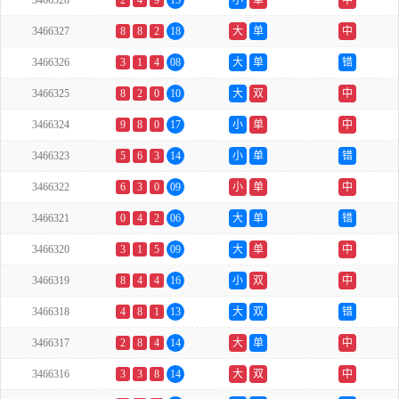
3466328
2
4
9
15
小
单
中
3466327
8
8
2
18
大
单
中
3466326
3
1
4
08
大
单
错
3466325
8
2
0
10
大
双
中
3466324
9
8
0
17
小
单
中
3466323
5
6
3
14
小
单
错
3466322
6
3
0
09
小
单
中
3466321
0
4
2
06
大
单
错
3466320
3
1
5
09
大
单
中
3466319
8
4
4
16
小
双
中
3466318
4
8
1
13
大
双
错
3466317
2
8
4
14
大
单
中
3466316
3
3
8
14
大
双
中