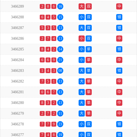
3466289
2
8
6
16
大
双
中
3466288
6
4
5
15
小
双
错
3466287
5
3
5
13
大
双
错
3466286
2
7
4
13
小
双
中
3466285
8
4
2
14
小
单
错
3466284
6
6
9
21
小
单
中
3466283
1
4
3
08
大
单
错
3466282
7
5
1
13
大
单
中
3466281
0
6
7
13
大
单
中
3466280
8
3
2
13
大
单
中
3466279
2
7
2
11
大
单
中
3466278
7
7
9
23
小
双
错
3466277
7
4
8
19
小
双
错