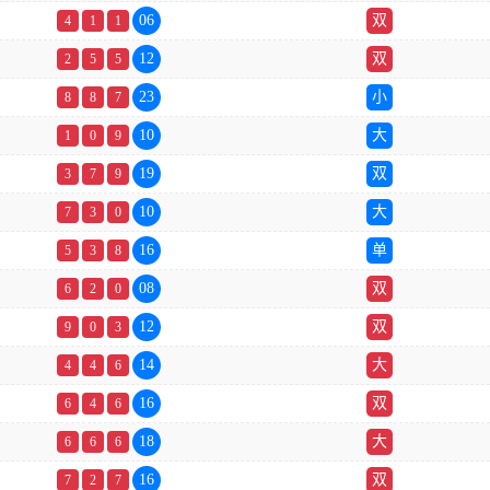
06
双
4
1
1
12
双
2
5
5
23
小
8
8
7
10
大
1
0
9
19
双
3
7
9
10
大
7
3
0
16
单
5
3
8
08
双
6
2
0
12
双
9
0
3
14
大
4
4
6
16
双
6
4
6
18
大
6
6
6
16
双
7
2
7