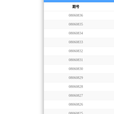
期号
08060836
08060835
08060834
08060833
08060832
08060831
08060830
08060829
08060828
08060827
08060826
08060825