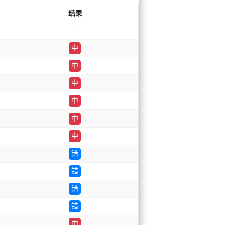
结果
---
中
中
中
中
中
中
错
错
错
错
中