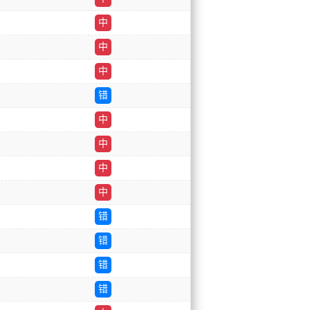
中
中
中
错
中
中
中
中
错
错
错
错