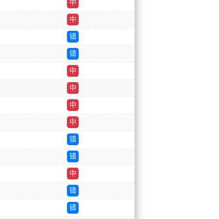
中
中
错
错
中
中
中
中
错
错
中
错
错