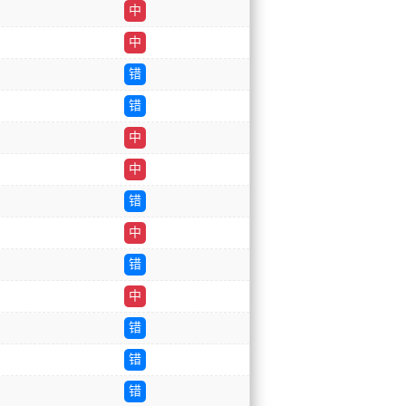
中
中
错
错
中
中
错
中
错
中
错
错
错