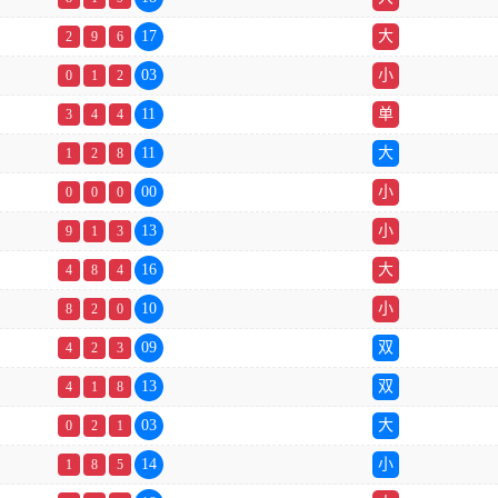
17
大
2
9
6
03
小
0
1
2
11
单
3
4
4
11
大
1
2
8
00
小
0
0
0
13
小
9
1
3
16
大
4
8
4
10
小
8
2
0
09
双
4
2
3
13
双
4
1
8
03
大
0
2
1
14
小
1
8
5