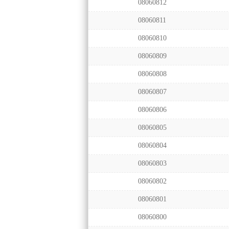
08060812
08060811
08060810
08060809
08060808
08060807
08060806
08060805
08060804
08060803
08060802
08060801
08060800