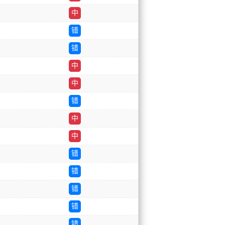
中
错
错
中
中
错
中
中
错
错
错
错
错